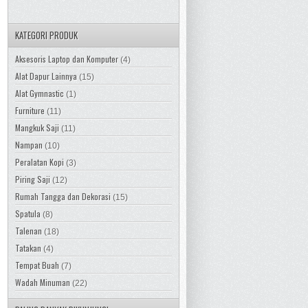
KATEGORI PRODUK
Aksesoris Laptop dan Komputer
(4)
Alat Dapur Lainnya
(15)
Alat Gymnastic
(1)
Furniture
(11)
Mangkuk Saji
(11)
Nampan
(10)
Peralatan Kopi
(3)
Piring Saji
(12)
Rumah Tangga dan Dekorasi
(15)
Spatula
(8)
Talenan
(18)
Tatakan
(4)
Tempat Buah
(7)
Wadah Minuman
(22)